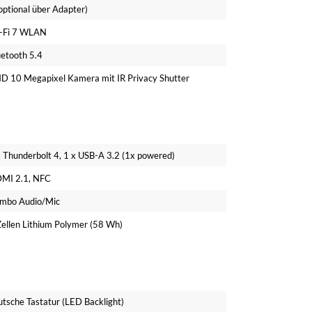
optional über Adapter)
-Fi 7 WLAN
uetooth 5.4
D 10 Megapixel Kamera mit IR Privacy Shutter
x Thunderbolt 4, 1 x USB-A 3.2 (1x powered)
MI 2.1, NFC
mbo Audio/Mic
Zellen Lithium Polymer (58 Wh)
utsche Tastatur (LED Backlight)