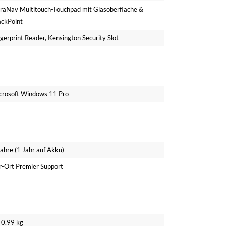
traNav Multitouch-Touchpad mit Glasoberfläche &
ackPoint
gerprint Reader, Kensington Security Slot
crosoft Windows 11 Pro
ahre (1 Jahr auf Akku)
r-Ort Premier Support
 0.99 kg