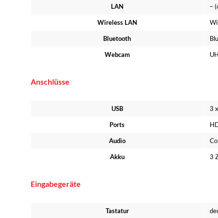
LAN
– (
Wireless LAN
Wi
Bluetooth
Bl
Webcam
UH
Anschlüsse
USB
3 
Ports
HD
Audio
Co
Akku
3 
Eingabegeräte
Tastatur
de