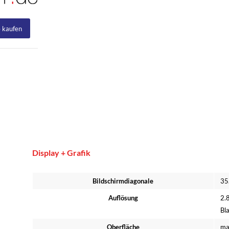
e kaufen
Display + Grafik
Bildschirmdiagonale
35
Auflösung
2.
Bl
Oberfläche
mat