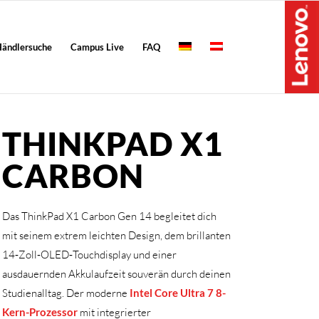
ändlersuche
Campus Live
FAQ
THINKPAD X1
CARBON
Das ThinkPad X1 Carbon Gen 14 begleitet dich
mit seinem extrem leichten Design, dem brillanten
14‑Zoll‑OLED‑Touchdisplay und einer
ausdauernden Akkulaufzeit souverän durch deinen
Studienalltag. Der moderne
Intel Core Ultra 7 8-
Kern-Prozessor
mit integrierter