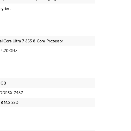
egriert
tel Core Ultra 7 355 8-Core-Prozessor
s 4.70 GHz
 GB
DDR5X-7467
TB M.2 SSD