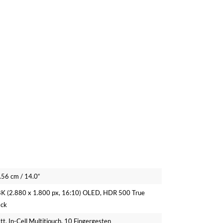
.56 cm / 14.0“
8K (2.880 x 1.800 px, 16:10) OLED, HDR 500 True
ack
t, In-Cell Multitiouch, 10 Fingergesten