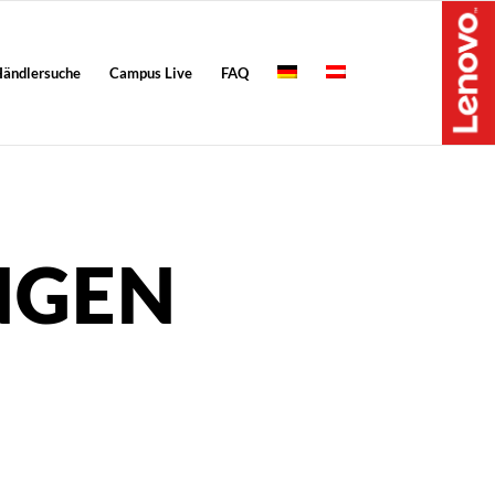
ändlersuche
Campus Live
FAQ
NGEN