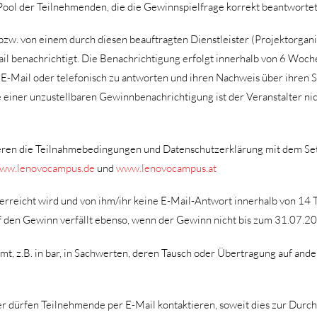
ol der Teilnehmenden, die die Gewinnspielfrage korrekt beantwortet 
w. von einem durch diesen beauftragten Dienstleister (Projektorgani
Mail benachrichtigt. Die Benachrichtigung erfolgt innerhalb von 6 Wo
 E-Mail oder telefonisch zu antworten und ihren Nachweis über ihren 
le einer unzustellbaren Gewinnbenachrichtigung ist der Veranstalter ni
ren die Teilnahmebedingungen und Datenschutzerklärung mit dem Set
ww.lenovocampus.de
und
www.lenovocampus.at
erreicht wird und von ihm/ihr keine E-Mail-Antwort innerhalb von 14 
f den Gewinn verfällt ebenso, wenn der Gewinn nicht bis zum 31.07.2
t, z.B. in bar, in Sachwerten, deren Tausch oder Übertragung auf ande
ter dürfen Teilnehmende per E-Mail kontaktieren, soweit dies zur Dur