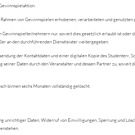
Gewinnspielaktion.
im Rahmen von Gewinnspielen erhobenen, verarbeiteten und genutzten 
 Gewinnspielteilnehmern nur, soweit dies gesetzlich erlaubt ist oder d
ßer an den durchführenden Dienstleister weitergegeben.
endung der Kontaktdaten und einer digitalen Kopie des Studenten-, S
ng seiner Daten durch den Veranstalter und dessen Partner zu, soweit
ch binnen sechs Monaten vollständig gelöscht.
ng unrichtiger Daten, Widerruf von Einwilligungen, Sperrung und Lö
genstehen.