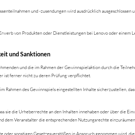
senteilnahmen und -zusendungen wird ausdrücklich ausgeschlossen un
 Erwerb von Produkten oder Dienstleistungen bei Lenovo oder einem L
keit und Sanktionen
lnehmenden und die im Rahmen der Gewinnspielaktion durch die Teilneh
r ist ferner nicht zu deren Prüfung verpflichtet.
m Rahmen des Gewinnspiels eingestellten Inhalte sicherzustellen, dass
s sie die Urheberrechte an den Inhalten innehaben oder über die Ein
nd dem Veranstalter die entsprechenden Nutzungsrechte einzuräumen
lte oder sonstigen Gesetzesverstößen in Anspruch genommen wird, die 