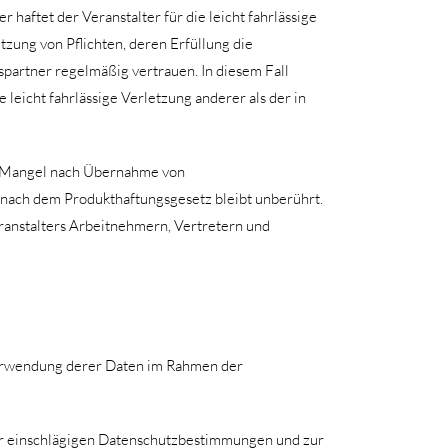
 haftet der Veranstalter für die leicht fahrlässige
tzung von Pflichten, deren Erfüllung die
artner regelmäßig vertrauen. In diesem Fall
 leicht fahrlässige Verletzung anderer als der in
en Mangel nach Übernahme von
 nach dem Produkthaftungsgesetz bleibt unberührt.
Veranstalters Arbeitnehmern, Vertretern und
Verwendung derer Daten im Rahmen der
der einschlägigen Datenschutzbestimmungen und zur