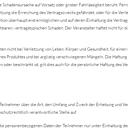
 Schadensursache auf Vorsatz oder grober Fahrlässigkeit beruht. Ferner
tzung die Erreichung des Vertragszwecks gefährdet, oder für die Verle
n überhaupt erst ermöglichen und auf deren Einhaltung die Vertragsp
hbaren, vertragstypischen Schaden. Der Veranstalter haftet nicht für die
en nicht bei Verletzung von Leben, Körper und Gesundheit, für ein
ines Produktes und bei arglistig verschwiegenen Mängeln. Die Haftung
n oder beschränkt ist, gilt dies auch für die persönliche Haftung des 
 Teilnehmer über die Art, den Umfang und Zweck der Erhebung und 
schutzrechtlich verantwortliche Stelle auf.
t die personenbezogenen Daten der Teilnehmer nur unter Einhaltung 